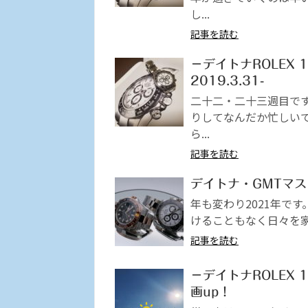
し...
記事を読む
－デイトナROLEX 1
2019.3.31-
二十二・二十三週目で
りしてなんだか忙しい
ら...
記事を読む
デイトナ・GMTマ
年も変わり2021年で
けることもなく日々を家
記事を読む
－デイトナROLEX 
画up！