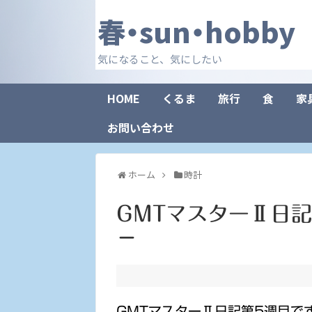
春・sun・hobby
気になること、気にしたい
HOME
くるま
旅行
食
家
お問い合わせ
ホーム
時計
GMTマスターⅡ日記
－
GMTマスターⅡ日記第5週目で