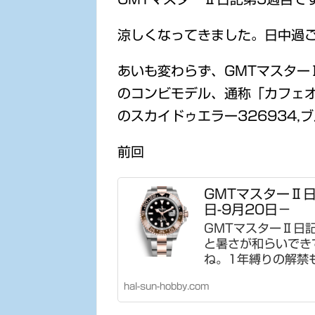
涼しくなってきました。日中過
あいも変わらず、GMTマスター
のコンビモデル、通称「カフェオレ
のスカイドゥエラー326934
前回
GMTマスターⅡ日
日-9月20日－
GMTマスターⅡ日
と暑さが和らいでき
ね。1年縛りの解禁も
hal-sun-hobby.com