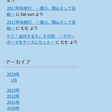
より
2017年秋旅行 －香川、岡山そして完
結－
に
hal-sun
より
2017年秋旅行 －香川、岡山そして完
結－
に
むむ
より
ＰＣ！自作するぞ。その四 －マザー
ボードをケースにセット－
に
むむ
より
アーカイブ
2024年
1月
2023年
2022年
2021年
2020年