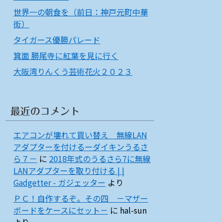
世界一の朝食を（前日：神戸元町中華
街）
タイガース優勝パレード
箕面 勝尾寺に紅葉を見に行く
大阪湾りんくう芸術花火２０２３
最近のコメント
エアコンが壊れて買い替え 無線LAN
アダプターを付けるーダイキンうるさ
ら７－
に
2018年式のうるさら7に無線
LANアダプターを取り付ける | |
Gadgetter - ガジェッター
より
ＰＣ！自作するぞ。その四 －マザー
ボードをケースにセット－
に
hal-sun