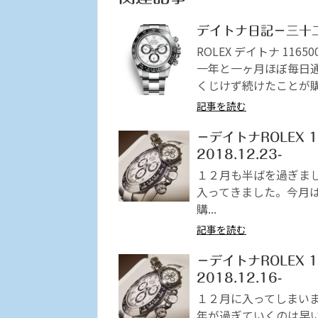
デイトナ日記－三十
ROLEX デイトナ 1
一年と一ヶ月ほぼ毎日
くじけず続けたことが
記事を読む
－デイトナROLEX 1
2018.12.23-
１２月も半ばを過ぎま
入ってきました。今月
購...
記事を読む
－デイトナROLEX 1
2018.12.16-
１２月に入ってしまい
年が過ぎていくのは早