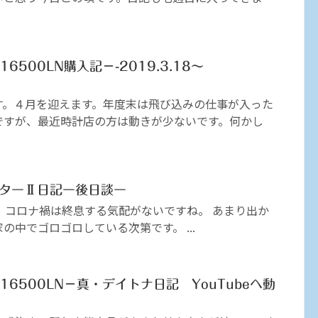
16500LN購入記－-2019.3.18～
す。４月を迎えます。年度末は飛び込みの仕事が入った
ですが、最近時計店の方は動きが少ないです。何かし
スターⅡ日記ー後日談ー
す。コロナ禍は終息する気配がないですね。 あまり出か
の中でゴロゴロしている次第です。 ...
116500LN－真・デイトナ日記 YouTubeへ動