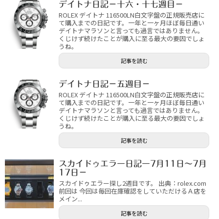
デイトナ日記－十六・十七週目－
ROLEX デイトナ 116500LN白文字盤の正規販売店に
て購入までの日記です。一年と一ヶ月ほぼ毎日通い
デイトナマラソンと言っても過言ではありません。
くじけず続けたことが購入に至る最大の要因でしょ
うね。
記事を読む
デイトナ日記－五週目－
ROLEX デイトナ 116500LN白文字盤の正規販売店に
て購入までの日記です。一年と一ヶ月ほぼ毎日通い
デイトナマラソンと言っても過言ではありません。
くじけず続けたことが購入に至る最大の要因でしょ
うね。
記事を読む
スカイドゥエラー日記ー7月11日～7月
17日－
スカイドゥエラー探し2週目です。 出典：rolex.com
前回は 今回は毎回在庫確認をしていただけるＡ店を
メイン...
記事を読む