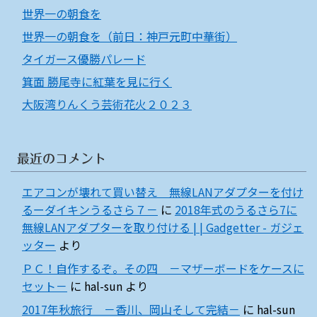
世界一の朝食を
世界一の朝食を（前日：神戸元町中華街）
タイガース優勝パレード
箕面 勝尾寺に紅葉を見に行く
大阪湾りんくう芸術花火２０２３
最近のコメント
エアコンが壊れて買い替え 無線LANアダプターを付け
るーダイキンうるさら７－
に
2018年式のうるさら7に
無線LANアダプターを取り付ける | | Gadgetter - ガジェ
ッター
より
ＰＣ！自作するぞ。その四 －マザーボードをケースに
セット－
に
hal-sun
より
2017年秋旅行 －香川、岡山そして完結－
に
hal-sun