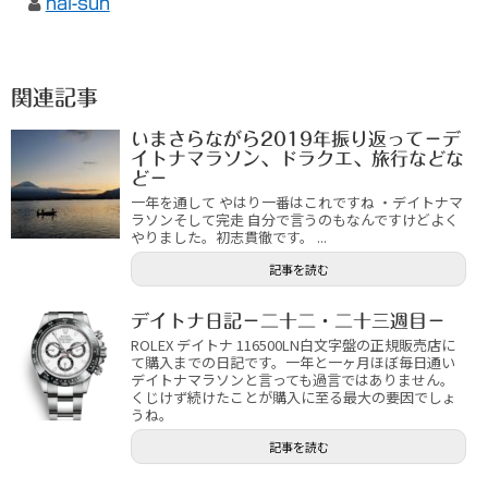
hal-sun
関連記事
いまさらながら2019年振り返って－デ
イトナマラソン、ドラクエ、旅行などな
ど－
一年を通して やはり一番はこれですね ・デイトナマ
ラソンそして完走 自分で言うのもなんですけどよく
やりました。初志貫徹です。 ...
記事を読む
デイトナ日記－二十二・二十三週目－
ROLEX デイトナ 116500LN白文字盤の正規販売店に
て購入までの日記です。一年と一ヶ月ほぼ毎日通い
デイトナマラソンと言っても過言ではありません。
くじけず続けたことが購入に至る最大の要因でしょ
うね。
記事を読む